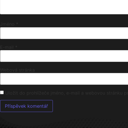
Jméno
*
E-mail
*
Webová stránka
Uložit do prohlížeče jméno, e-mail a webovou stránku 