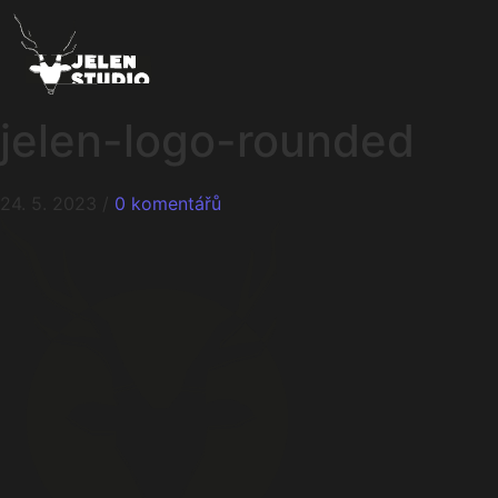
jelen-logo-rounded
24. 5. 2023
/
0 komentářů