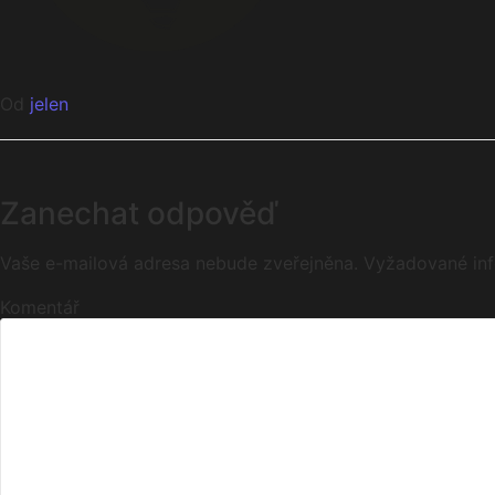
Od
jelen
Zanechat odpověď
Vaše e-mailová adresa nebude zveřejněna.
Vyžadované in
Komentář